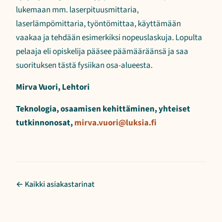
lukemaan mm. laserpituusmittaria,
laserlämpömittaria, työntömittaa, käyttämään
vaakaa ja tehdään esimerkiksi nopeuslaskuja. Lopulta
pelaaja eli opiskelija pääsee päämääräänsä ja saa
suorituksen tästä fysiikan osa-alueesta.
Mirva Vuori, Lehtori
Teknologia, osaamisen kehittäminen, yhteiset
tutkinnonosat,
mirva.vuori@luksia.fi
← Kaikki asiakastarinat