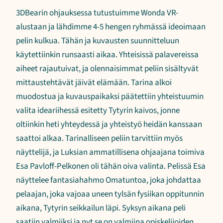
3DBearin ohjauksessa tutustuimme Wonda VR-
alustaan ja lähdimme 4-5 hengen ryhmässä ideoimaan
pelin kulkua. Tähän ja kuvausten suunnitteluun
käytettiinkin runsaasti aikaa. Yhteisissä palavereissa
aiheet rajautuivat, ja olennaisimmat peliin sisältyvät
mittaustehtävät jäivät elämään. Tarina alkoi
muodostua ja kuvauspaikaksi päätettiin yhteistuumin
valita ideariihessä esitetty Tytyrin kaivos, jonne
oltiinkin heti yhteydessä ja yhteistyö heidän kanssaan
saattoi alkaa. Tarinalliseen peliin tarvittiin myös
näyttelijä, ja Luksian ammatillisena ohjaajana toimiva
Esa Pavloff-Pelkonen oli tähän oiva valinta. Pelissä Esa
näyttelee fantasiahahmo Omatuntoa, joka johdattaa
pelaajan, joka vajoaa uneen tylsän fysiikan oppitunnin
aikana, Tytyrin seikkailun läpi. Syksyn aikana peli
saatiin valmiiksi ja nyt se on valmiina opiskelijoiden