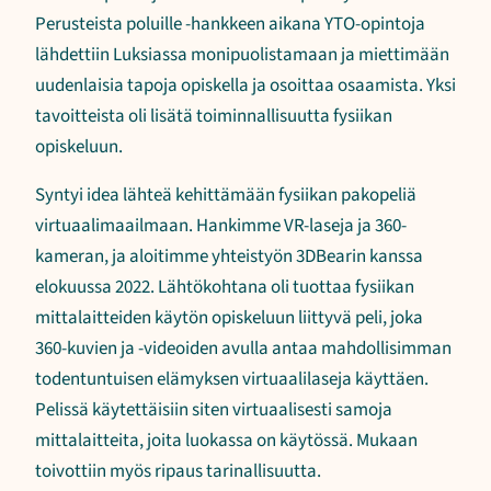
Perusteista poluille -hankkeen aikana YTO-opintoja
lähdettiin Luksiassa monipuolistamaan ja miettimään
uudenlaisia tapoja opiskella ja osoittaa osaamista. Yksi
tavoitteista oli lisätä toiminnallisuutta fysiikan
opiskeluun.
Syntyi idea lähteä kehittämään fysiikan pakopeliä
virtuaalimaailmaan. Hankimme VR-laseja ja 360-
kameran, ja aloitimme yhteistyön 3DBearin kanssa
elokuussa 2022. Lähtökohtana oli tuottaa fysiikan
mittalaitteiden käytön opiskeluun liittyvä peli, joka
360-kuvien ja -videoiden avulla antaa mahdollisimman
todentuntuisen elämyksen virtuaalilaseja käyttäen.
Pelissä käytettäisiin siten virtuaalisesti samoja
mittalaitteita, joita luokassa on käytössä. Mukaan
toivottiin myös ripaus tarinallisuutta.