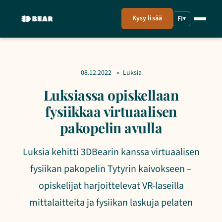
Kysy lisää
FI
▾
08.12.2022
Luksia
Luksiassa opiskellaan
fysiikkaa virtuaalisen
pakopelin avulla
Luksia kehitti 3DBearin kanssa virtuaalisen
fysiikan pakopelin Tytyrin kaivokseen –
opiskelijat harjoittelevat VR-laseilla
mittalaitteita ja fysiikan laskuja pelaten