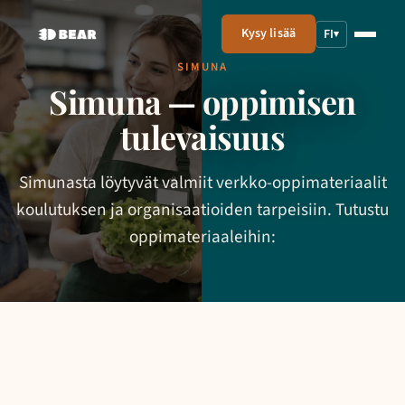
Kysy lisää
FI
▾
SIMUNA
Simuna — oppimisen
tulevaisuus
Simunasta löytyvät valmiit verkko-oppimateriaalit
koulutuksen ja organisaatioiden tarpeisiin. Tutustu
oppimateriaaleihin: