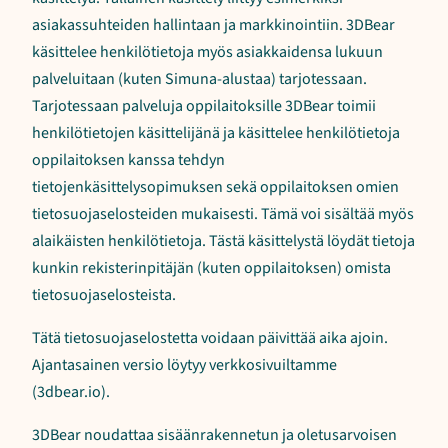
asiakassuhteiden hallintaan ja markkinointiin. 3DBear
käsittelee henkilötietoja myös asiakkaidensa lukuun
palveluitaan (kuten Simuna-alustaa) tarjotessaan.
Tarjotessaan palveluja oppilaitoksille 3DBear toimii
henkilötietojen käsittelijänä ja käsittelee henkilötietoja
oppilaitoksen kanssa tehdyn
tietojenkäsittelysopimuksen sekä oppilaitoksen omien
tietosuojaselosteiden mukaisesti. Tämä voi sisältää myös
alaikäisten henkilötietoja. Tästä käsittelystä löydät tietoja
kunkin rekisterinpitäjän (kuten oppilaitoksen) omista
tietosuojaselosteista.
Tätä tietosuojaselostetta voidaan päivittää aika ajoin.
Ajantasainen versio löytyy verkkosivuiltamme
(3dbear.io).
3DBear noudattaa sisäänrakennetun ja oletusarvoisen