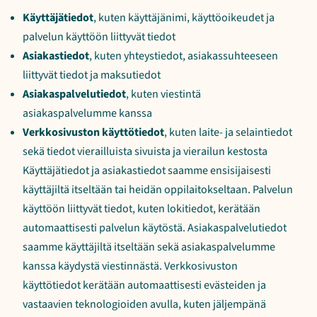
Käyttäjätiedot
, kuten käyttäjänimi, käyttöoikeudet ja
palvelun käyttöön liittyvät tiedot
Asiakastiedot
, kuten yhteystiedot, asiakassuhteeseen
liittyvät tiedot ja maksutiedot
Asiakaspalvelutiedot
, kuten viestintä
asiakaspalvelumme kanssa
Verkkosivuston käyttötiedot
, kuten laite- ja selaintiedot
sekä tiedot vierailluista sivuista ja vierailun kestosta
Käyttäjätiedot ja asiakastiedot saamme ensisijaisesti
käyttäjiltä itseltään tai heidän oppilaitokseltaan. Palvelun
käyttöön liittyvät tiedot, kuten lokitiedot, kerätään
automaattisesti palvelun käytöstä. Asiakaspalvelutiedot
saamme käyttäjiltä itseltään sekä asiakaspalvelumme
kanssa käydystä viestinnästä. Verkkosivuston
käyttötiedot kerätään automaattisesti evästeiden ja
vastaavien teknologioiden avulla, kuten jäljempänä