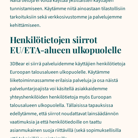
Näitä tietoja ei voida käyttää yksittäisten käyttäjien
tunnistamiseen. Käytämme niitä ainoastaan tilastollisiin
tarkoituksiin sekä verkkosivustomme ja palvelujemme
kehittämiseen.
Henkilötietojen siirrot
EU/ETA-alueen ulkopuolelle
3DBear ei siirrä palveluidemme käyttäjien henkilötietoja
Euroopan talousalueen ulkopuolelle. Käytämme
liiketoiminnassamme erilaisia palveluja ja osa näistä
palveluntarjoajista voi käsitellä asiakkaidemme
yhteyshenkilöiden henkilötietoja myös Euroopan
talousalueen ulkopuolella. Tällaisissa tapauksissa
edellytämme, että siirrot noudattavat lainsäädännön
vaatimuksia ja että henkilötiedoille on taattu
asianmukainen suoja riittävillä (sekä sopimuksellisilla