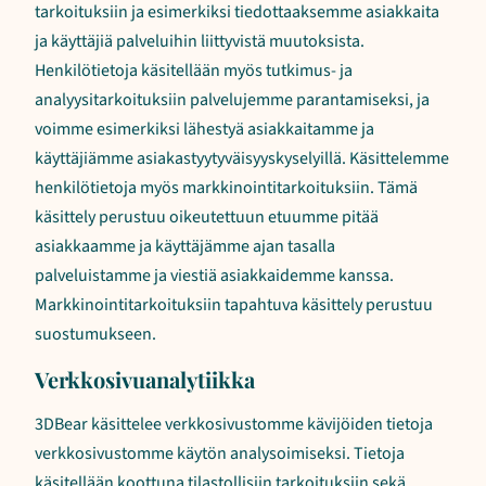
tarkoituksiin ja esimerkiksi tiedottaaksemme asiakkaita
ja käyttäjiä palveluihin liittyvistä muutoksista.
Henkilötietoja käsitellään myös tutkimus- ja
analyysitarkoituksiin palvelujemme parantamiseksi, ja
voimme esimerkiksi lähestyä asiakkaitamme ja
käyttäjiämme asiakastyytyväisyyskyselyillä. Käsittelemme
henkilötietoja myös markkinointitarkoituksiin. Tämä
käsittely perustuu oikeutettuun etuumme pitää
asiakkaamme ja käyttäjämme ajan tasalla
palveluistamme ja viestiä asiakkaidemme kanssa.
Markkinointitarkoituksiin tapahtuva käsittely perustuu
suostumukseen.
Verkkosivuanalytiikka
3DBear käsittelee verkkosivustomme kävijöiden tietoja
verkkosivustomme käytön analysoimiseksi. Tietoja
käsitellään koottuna tilastollisiin tarkoituksiin sekä