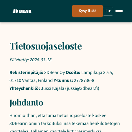
Kysy lisää
FI
▾
Tietosuojaseloste
Päivitetty: 2026-03-18
Rekisterinpitäjä:
3DBear Oy
Osoite:
Lampikuja 3 a 5,
01710 Vantaa, Finland
Y-tunnus:
2778736-8
Yhteyshenkilö:
Jussi Kajala (jussi@3dbear.fi)
Johdanto
Huomioithan, että tämä tietosuojaseloste koskee
3DBearin omiin tarkoituksiinsa tekemää henkilötietojen
käsittelyä. Tällainen käsittely liittyy esimerkiksi