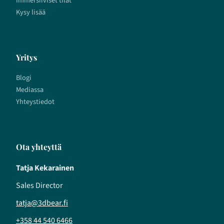
Immersiiviset tilat
Kysy lisää
Yritys
Blogi
Mediassa
Yhteystiedot
Ota yhteyttä
Tatja Kekarainen
Sales Director
tatja@3dbear.fi
+358 44 540 6466