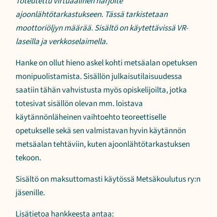
Toteutettu virtuaalinen harjoite
ajoonlähtötarkastukseen. Tässä tarkistetaan
moottoriöljyn määrää. Sisältö on käytettävissä VR-
laseilla ja verkkoselaimella.
Hanke on ollut hieno askel kohti metsäalan opetuksen
monipuolistamista. Sisällön julkaisutilaisuudessa
saatiin tähän vahvistusta myös opiskelijoilta, jotka
totesivat sisällön olevan mm. loistava
käytännönläheinen vaihtoehto teoreettiselle
opetukselle sekä sen valmistavan hyvin käytännön
metsäalan tehtäviin, kuten ajoonlähtötarkastuksen
tekoon.
Sisältö on maksuttomasti käytössä Metsäkoulutus ry:n
jäsenille.
Lisätietoa hankkeesta antaa: