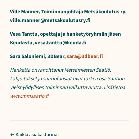
Ville Manner, Toiminnanjohtaja Metsäkoulutus ry,
ville.manner@metsakoulutusry.fi
Vesa Tanttu, opettaja ja hanketyöryhmän jäsen
Keudasta, vesa.tanttu@keuda.fi
Sara Saloniemi, 3DBear,
sara@3dbear.fi
Hanketta on rahoittanut Metsämiesten Säätiö.
Lahjoitukset ja säätiöfuusiot ovat tärkeä osa Säätiön
yleishyödyllisen toiminnan vaikuttavuutta. Lisätietoa
www.mmsaatio.fi
← Kaikki asiakastarinat