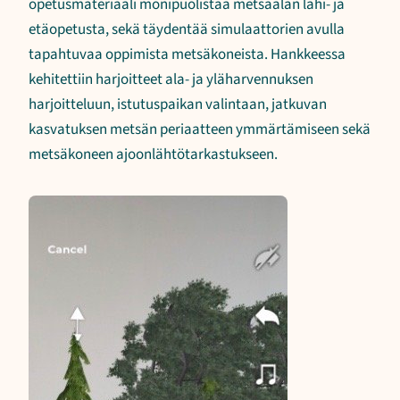
opetusmateriaali monipuolistaa metsäalan lähi- ja
etäopetusta, sekä täydentää simulaattorien avulla
tapahtuvaa oppimista metsäkoneista. Hankkeessa
kehitettiin harjoitteet ala- ja yläharvennuksen
harjoitteluun, istutuspaikan valintaan, jatkuvan
kasvatuksen metsän periaatteen ymmärtämiseen sekä
metsäkoneen ajoonlähtötarkastukseen.