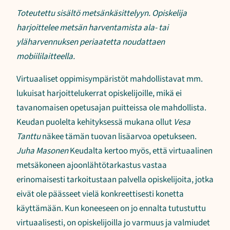
Toteutettu sisältö metsänkäsittelyyn. Opiskelija
harjoittelee metsän harventamista ala- tai
yläharvennuksen periaatetta noudattaen
mobiililaitteella.
Virtuaaliset oppimisympäristöt mahdollistavat mm.
lukuisat harjoittelukerrat opiskelijoille, mikä ei
tavanomaisen opetusajan puitteissa ole mahdollista.
Keudan puolelta kehityksessä mukana ollut
Vesa
Tanttu
näkee tämän tuovan lisäarvoa opetukseen.
Juha Masonen
Keudalta kertoo myös, että virtuaalinen
metsäkoneen ajoonlähtötarkastus vastaa
erinomaisesti tarkoitustaan palvella opiskelijoita, jotka
eivät ole päässeet vielä konkreettisesti konetta
käyttämään. Kun koneeseen on jo ennalta tutustuttu
virtuaalisesti, on opiskelijoilla jo varmuus ja valmiudet