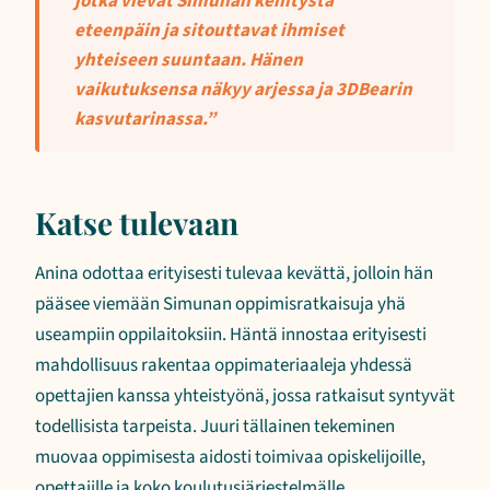
jotka vievät Simunan kehitystä
eteenpäin ja sitouttavat ihmiset
yhteiseen suuntaan. Hänen
vaikutuksensa näkyy arjessa ja 3DBearin
kasvutarinassa.”
Katse tulevaan
Anina odottaa erityisesti tulevaa kevättä, jolloin hän
pääsee viemään Simunan oppimisratkaisuja yhä
useampiin oppilaitoksiin. Häntä innostaa erityisesti
mahdollisuus rakentaa oppimateriaaleja yhdessä
opettajien kanssa yhteistyönä, jossa ratkaisut syntyvät
todellisista tarpeista. Juuri tällainen tekeminen
muovaa oppimisesta aidosti toimivaa opiskelijoille,
opettajille ja koko koulutusjärjestelmälle.