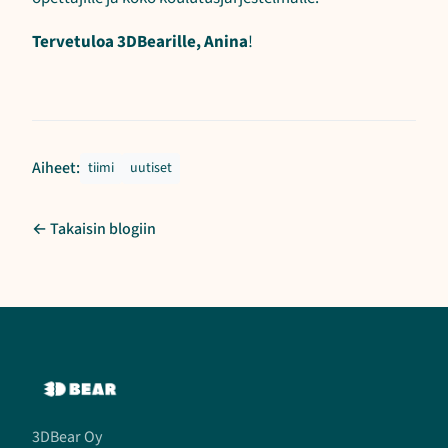
Tervetuloa 3DBearille, Anina
!
Aiheet:
tiimi
uutiset
← Takaisin blogiin
3DBear Oy