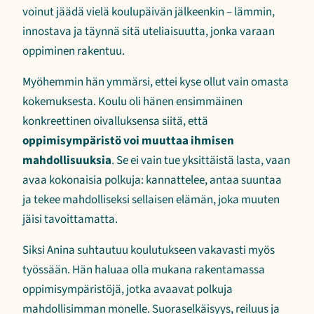
voinut jäädä vielä koulupäivän jälkeenkin – lämmin,
innostava ja täynnä sitä uteliaisuutta, jonka varaan
oppiminen rakentuu.
Myöhemmin hän ymmärsi, ettei kyse ollut vain omasta
kokemuksesta. Koulu oli hänen ensimmäinen
konkreettinen oivalluksensa siitä, että
oppimisympäristö voi muuttaa ihmisen
mahdollisuuksia
. Se ei vain tue yksittäistä lasta, vaan
avaa kokonaisia polkuja: kannattelee, antaa suuntaa
ja tekee mahdolliseksi sellaisen elämän, joka muuten
jäisi tavoittamatta.
Siksi Anina suhtautuu koulutukseen vakavasti myös
työssään. Hän haluaa olla mukana rakentamassa
oppimisympäristöjä, jotka avaavat polkuja
mahdollisimman monelle. Suoraselkäisyys, reiluus ja