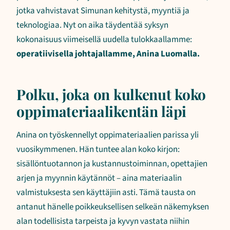
jotka vahvistavat Simunan kehitystä, myyntiä ja
teknologiaa. Nyt on aika täydentää syksyn
kokonaisuus viimeisellä uudella tulokkaallamme:
operatiivisella johtajallamme, Anina Luomalla.
Polku, joka on kulkenut koko
oppimateriaalikentän läpi
Anina on työskennellyt oppimateriaalien parissa yli
vuosikymmenen. Hän tuntee alan koko kirjon:
sisällöntuotannon ja kustannustoiminnan, opettajien
arjen ja myynnin käytännöt – aina materiaalin
valmistuksesta sen käyttäjiin asti. Tämä tausta on
antanut hänelle poikkeuksellisen selkeän näkemyksen
alan todellisista tarpeista ja kyvyn vastata niihin