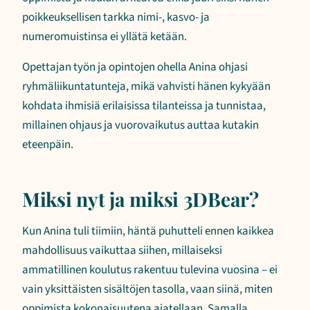
poikkeuksellisen tarkka nimi-, kasvo- ja
numeromuistinsa ei yllätä ketään.
Opettajan työn ja opintojen ohella Anina ohjasi
ryhmäliikuntatunteja, mikä vahvisti hänen kykyään
kohdata ihmisiä erilaisissa tilanteissa ja tunnistaa,
millainen ohjaus ja vuorovaikutus auttaa kutakin
eteenpäin.
Miksi nyt ja miksi 3DBear?
Kun Anina tuli tiimiin, häntä puhutteli ennen kaikkea
mahdollisuus vaikuttaa siihen, millaiseksi
ammatillinen koulutus rakentuu tulevina vuosina – ei
vain yksittäisten sisältöjen tasolla, vaan siinä, miten
oppimista kokonaisuutena ajatellaan. Samalla