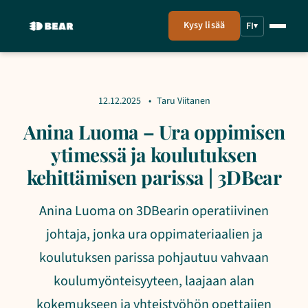
Kysy lisää
FI
▾
12.12.2025
Taru Viitanen
Anina Luoma – Ura oppimisen
ytimessä ja koulutuksen
kehittämisen parissa | 3DBear
Anina Luoma on 3DBearin operatiivinen
johtaja, jonka ura oppimateriaalien ja
koulutuksen parissa pohjautuu vahvaan
koulumyönteisyyteen, laajaan alan
kokemukseen ja yhteistyöhön opettajien