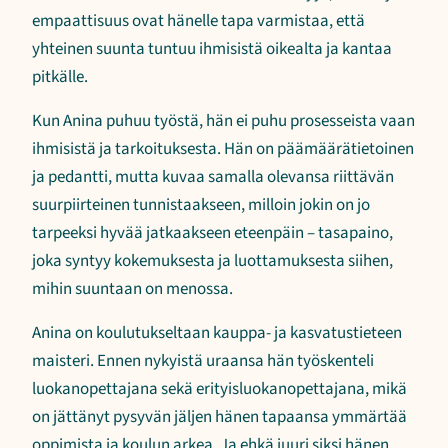
empaattisuus ovat hänelle tapa varmistaa, että
yhteinen suunta tuntuu ihmisistä oikealta ja kantaa
pitkälle.
Kun Anina puhuu työstä, hän ei puhu prosesseista vaan
ihmisistä ja tarkoituksesta. Hän on päämäärätietoinen
ja pedantti, mutta kuvaa samalla olevansa riittävän
suurpiirteinen tunnistaakseen, milloin jokin on jo
tarpeeksi hyvää jatkaakseen eteenpäin – tasapaino,
joka syntyy kokemuksesta ja luottamuksesta siihen,
mihin suuntaan on menossa.
Anina on koulutukseltaan kauppa- ja kasvatustieteen
maisteri. Ennen nykyistä uraansa hän työskenteli
luokanopettajana sekä erityisluokanopettajana, mikä
on jättänyt pysyvän jäljen hänen tapaansa ymmärtää
oppimista ja koulun arkea. Ja ehkä juuri siksi hänen