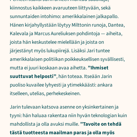
kiinnostus kaikkeen avaruuteen liittyvään, sekä
sunnuntaiden intohimo: amerikkalainen jalkapallo.
Hänen kirjahyllystään löytyy Milttonin runoja, Dantea,
Kalevala ja Marcus Aureliuksen pohdintoja — aiheita,
joista hän keskustelee mielellään ja joista on
järjestänyt myös lukupiirejä. Lisäksi Jari tuntee
amerikkalaisen politiikan poikkeuksellisen syvällisesti,
mutta ei juuri koskaan avaa aihetta.
”Ihmiset
suuttuvat helposti”
, hän toteaa. Itseään Jarin
puoliso kuvailee lyhyesti ja ytimekkäästi: ankara
itselleen, utelias, perhekeskeinen.
Jarin tulevaan katsova asenne on yksinkertainen ja
tyyni: hän haluaa rakentaa niin hyvän teknologian kuin
mahdollista ja olla avuksi muille.
”Tavoite on tehdä
tästä tuotteesta maailman paras ja olla myös