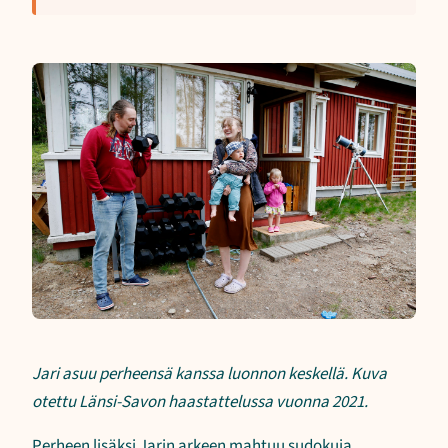
Jari asuu perheensä kanssa luonnon keskellä. Kuva
otettu Länsi-Savon haastattelussa vuonna 2021.
Perheen lisäksi Jarin arkeen mahtuu sudokuja,