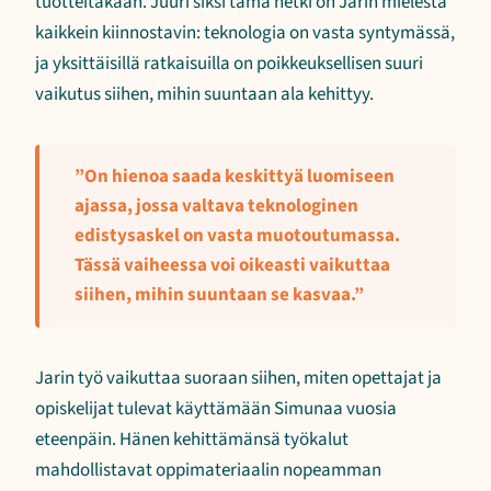
tuotteitakaan. Juuri siksi tämä hetki on Jarin mielestä
kaikkein kiinnostavin: teknologia on vasta syntymässä,
ja yksittäisillä ratkaisuilla on poikkeuksellisen suuri
vaikutus siihen, mihin suuntaan ala kehittyy.
”On hienoa saada keskittyä luomiseen
ajassa, jossa valtava teknologinen
edistysaskel on vasta muotoutumassa.
Tässä vaiheessa voi oikeasti vaikuttaa
siihen, mihin suuntaan se kasvaa.”
Jarin työ vaikuttaa suoraan siihen, miten opettajat ja
opiskelijat tulevat käyttämään Simunaa vuosia
eteenpäin. Hänen kehittämänsä työkalut
mahdollistavat oppimateriaalin nopeamman