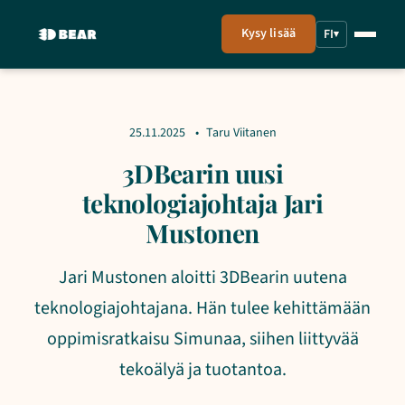
Kysy lisää
FI
▾
25.11.2025
Taru Viitanen
3DBearin uusi
teknologiajohtaja Jari
Mustonen
Jari Mustonen aloitti 3DBearin uutena
teknologiajohtajana. Hän tulee kehittämään
oppimisratkaisu Simunaa, siihen liittyvää
tekoälyä ja tuotantoa.