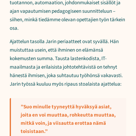
tuotannon, automaation, johdonmukaiset sisällöt ja
ajan vapautumisen pedagogiseen suunnitteluun –
siihen, minkä tiedämme olevan opettajien työn tärkein
osa.
Ajattelun tasolla Jarin periaatteet ovat syvällä. Hän
muistuttaa usein, että ihminen on elämänsä
kokemusten summa. Tausta lastenkodista, IT-
maailmasta ja erilaisista johtotehtävistä on tehnyt
hänestä ihmisen, joka suhtautuu työhönsä vakavasti.
Jarin työssä kuuluu myös ripaus stoalaista ajattelua:
”Suo minulle tyyneyttä hyväksyä asiat,
joita en voi muuttaa, rohkeutta muuttaa,
mitkä voin, ja viisautta erottaa nämä
toisistaan.”