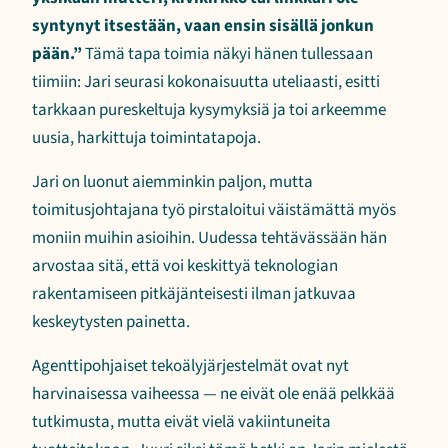
syntynyt itsestään, vaan ensin sisällä jonkun
pään.”
Tämä tapa toimia näkyi hänen tullessaan
tiimiin: Jari seurasi kokonaisuutta uteliaasti, esitti
tarkkaan pureskeltuja kysymyksiä ja toi arkeemme
uusia, harkittuja toimintatapoja.
Jari on luonut aiemminkin paljon, mutta
toimitusjohtajana työ pirstaloitui väistämättä myös
moniin muihin asioihin. Uudessa tehtävässään hän
arvostaa sitä, että voi keskittyä teknologian
rakentamiseen pitkäjänteisesti ilman jatkuvaa
keskeytysten painetta.
Agenttipohjaiset tekoälyjärjestelmät ovat nyt
harvinaisessa vaiheessa — ne eivät ole enää pelkkää
tutkimusta, mutta eivät vielä vakiintuneita