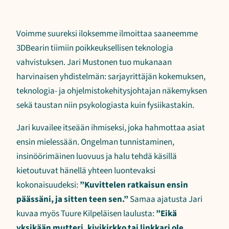
Voimme suureksi iloksemme ilmoittaa saaneemme
3DBearin tiimiin poikkeuksellisen teknologia
vahvistuksen. Jari Mustonen tuo mukanaan
harvinaisen yhdistelmän: sarjayrittäjän kokemuksen,
teknologia- ja ohjelmistokehitysjohtajan näkemyksen
sekä taustan niin psykologiasta kuin fysiikastakin.
Jari kuvailee itseään ihmiseksi, joka hahmottaa asiat
ensin mielessään. Ongelman tunnistaminen,
insinöörimäinen luovuus ja halu tehdä käsillä
kietoutuvat hänellä yhteen luontevaksi
kokonaisuudeksi:
”Kuvittelen ratkaisun ensin
päässäni, ja sitten teen sen.”
Samaa ajatusta Jari
kuvaa myös Tuure Kilpeläisen laulusta:
”Eikä
yksikään mutteri, kivikirkko tai linkkari ole