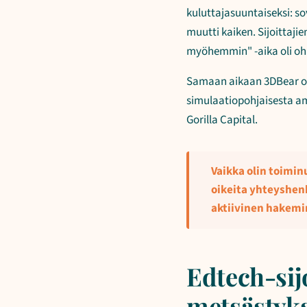
kuluttajasuuntaiseksi: s
muutti kaiken. Sijoittaji
myöhemmin" -aika oli ohi
Samaan aikaan 3DBear oli
simulaatiopohjaisesta am
Gorilla Capital.
Vaikka olin toimin
oikeita yhteyshen
aktiivinen hakemine
Edtech-sij
metsästyks