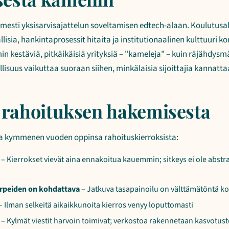
mesti yksisarvisajattelun soveltamisen edtech-alaan. Koulutusal
isia, hankintaprosessit hitaita ja institutionaalinen kulttuuri ko
 kestäviä, pitkäikäisiä yrityksiä – "kameleja" – kuin räjähdysm
lisuus vaikuttaa suoraan siihen, minkälaisia sijoittajia kannattaa
a rahoituksen hakemisesta
ssa kymmenen vuoden oppinsa rahoituskierroksista:
– Kierrokset vievät aina ennakoitua kauemmin; sitkeys ei ole abstr
tarpeiden on kohdattava
– Jatkuva tasapainoilu on välttämätöntä ko
– Ilman selkeitä aikaikkunoita kierros venyy loputtomasti
– Kylmät viestit harvoin toimivat; verkostoa rakennetaan kasvotus