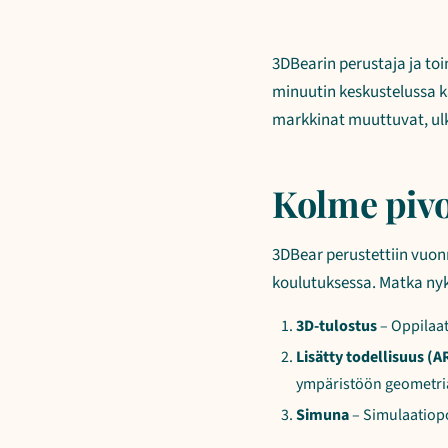
3DBearin perustaja ja to
minuutin keskustelussa k
markkinat muuttuvat, ulk
Kolme piv
3DBear perustettiin vuonn
koulutuksessa. Matka ny
3D-tulostus
– Oppilaat
Lisätty todellisuus (A
ympäristöön geometri
Simuna
– Simulaatiopo