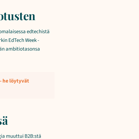
votusten
uomalaisessa edtechistä
rkin EdTech Week -
idän ambitiotasonsa
– he löytyvät
sä
gia muuttui B2B:stä