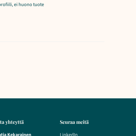
profiili, ei huono tuote
ta yhteyttä
Seuraa meitä
atja Kekarainen
LinkedIn