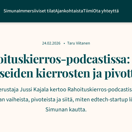
Simuna
Immersiiviset tilat
Ajankohtaista
Tiimi
Ota yhteyttä
24.02.2026
Taru Viitanen
oituskierros-podcastissa:
useiden kierrosten ja pivot
rustaja Jussi Kajala kertoo Rahoituskierros-podcastis
 vaiheista, pivoteista ja siitä, miten edtech-startup 
Simunan kautta.