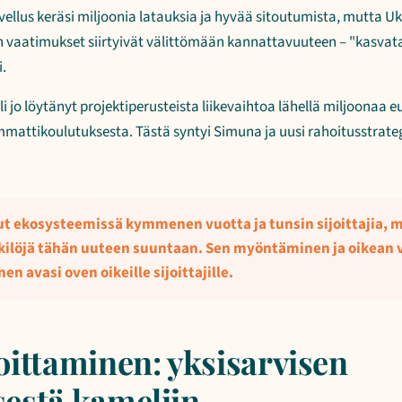
ovellus keräsi miljoonia latauksia ja hyvää sitoutumista, mutta 
en vaatimukset siirtyivät välittömään kannattavuuteen – "kasvat
.
 jo löytänyt projektiperusteista liikevaihtoa lähellä miljoonaa 
mattikoulutuksesta. Tästä syntyi Simuna ja uusi rahoitusstrate
ut ekosysteemissä kymmenen vuotta ja tunsin sijoittajia, mi
kilöjä tähän uuteen suuntaan. Sen myöntäminen ja oikean 
n avasi oven oikeille sijoittajille.
oittaminen: yksisarvisen
estä kameliin