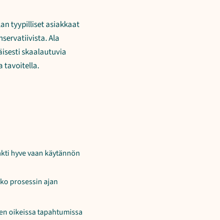
an tyypilliset asiakkaat
nservatiivista. Ala
äisesti skaalautuvia
 tavoitella.
akti hyve vaan käytännön
ko prosessin ajan
ten oikeissa tapahtumissa