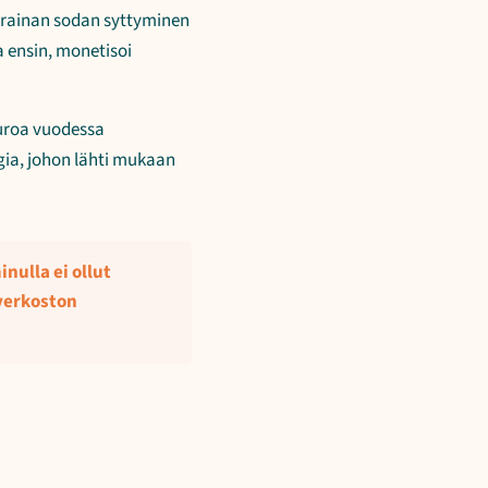
Ukrainan sodan syttyminen
a ensin, monetisoi
euroa vuodessa
gia, johon lähti mukaan
nulla ei ollut
verkoston