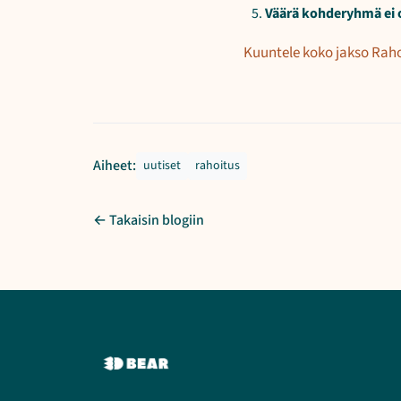
Väärä kohderyhmä ei 
Kuuntele koko jakso Rah
Aiheet:
uutiset
rahoitus
← Takaisin blogiin