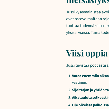
Jussi kyseenalaistaa avoi
ovat ostovoimaltaan rajall
tuottaa todennäköisemmin
yksisarviaisia. Tämä todel
Viisi oppi
Jussi tiivistää podcasti
Varaa enemmän aikaa
vaatimus
Sijoittajan ja yhtiön 
Aikatauluta selkeästi
Ole oikeissa paikoissa