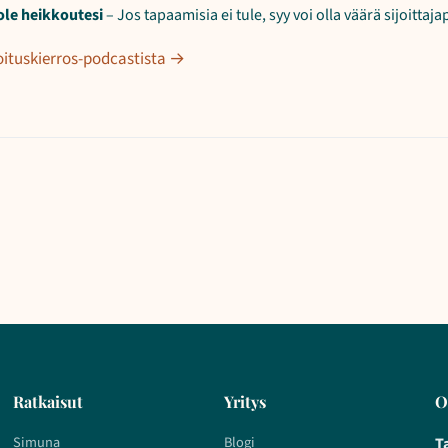
ole heikkoutesi
– Jos tapaamisia ei tule, syy voi olla väärä sijoittaja
oituskierros-podcastista →
Ratkaisut
Yritys
O
Simuna
Blogi
T