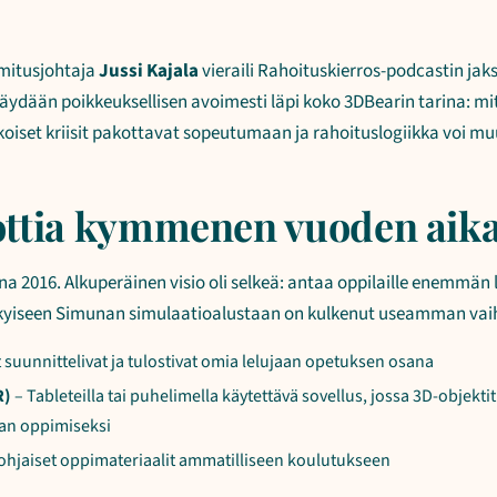
imitusjohtaja
Jussi Kajala
vieraili Rahoituskierros-podcastin jak
äydään poikkeuksellisen avoimesti läpi koko 3DBearin tarina: mit
oiset kriisit pakottavat sopeutumaan ja rahoituslogiikka voi m
ottia kymmenen vuoden aik
a 2016. Alkuperäinen visio oli selkeä: antaa oppilaille enemmän
kyiseen Simunan simulaatioalustaan on kulkenut useamman vai
 suunnittelivat ja tulostivat omia lelujaan opetuksen osana
R)
– Tableteilla tai puhelimella käytettävä sovellus, jossa 3D-objekt
an oppimiseksi
hjaiset oppimateriaalit ammatilliseen koulutukseen