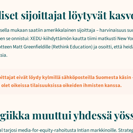
set sijoittajat löytyvät kas
sella mukaan saatiin amerikkalainen sijoittaja – harvinaisuus s
iten se onnistui: XEDU-kiihdyttämön kautta tiimi matkusti New Yo
tteen Matt Greenfieldille (Rethink Education) ja osoitti, että he
sia.
oittajat eivät löydy kylmillä sähköposteilla Suomesta käsin 
 olet oikeissa tilaisuuksissa oikeiden ihmisten kanssa.
giikka muuttui yhdessä yös
 tarjosi media-for-equity-rahoitusta Intian markkinoille. Strate