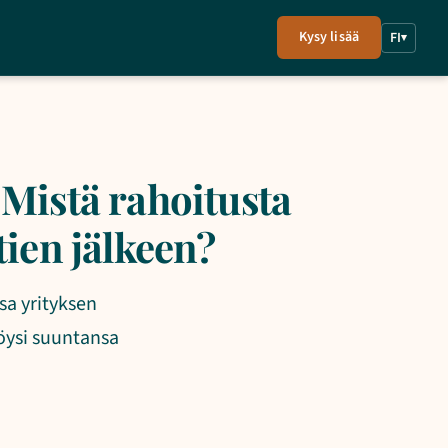
Kysy lisää
FI
▾
 Mistä rahoitusta
tien jälkeen?
sa yrityksen
löysi suuntansa