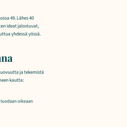
sossa 49. Lähes 40
en ideat jalostuvat,
uuttua yhdessä yössä.
ana
 luovuutta ja tekemistä
heen kautta:
it tuodaan oikeaan