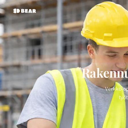
Rakennu
Verkko-op
työt