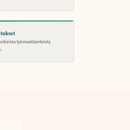
itukset
 oikeista työmaatilanteista
.