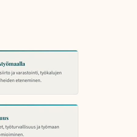
styömaalla
iirto ja varastointi, työkalujen
vaiheiden eteneminen.
suus
t, työturvallisuus ja työmaan
omioiminen.