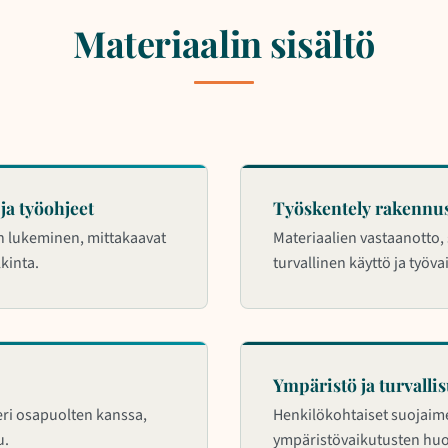
Materiaalin sisältö
ja työohjeet
Työskentely rakennu
n lukeminen, mittakaavat
Materiaalien vastaanotto, s
kinta.
turvallinen käyttö ja työ
Ympäristö ja turvalli
eri osapuolten kanssa,
Henkilökohtaiset suojaime
u.
ympäristövaikutusten hu