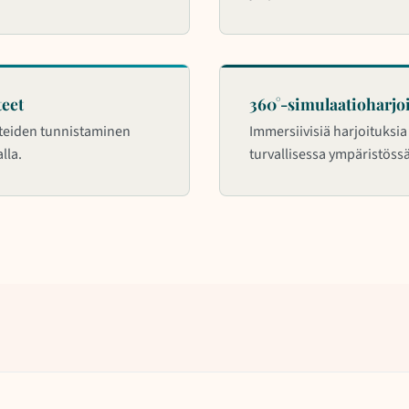
teet
360°-simulaatioharjo
steiden tunnistaminen
Immersiivisiä harjoituksia
lla.
turvallisessa ympäristössä