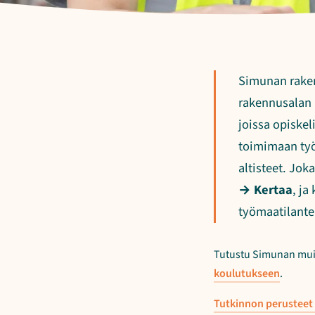
Simunan rake
rakennusalan 
joissa opiskel
toimimaan työ
altisteet. Jo
→ Kertaa
, ja
työmaatilante
Tutustu Simunan mu
koulutukseen
.
Tutkinnon perusteet