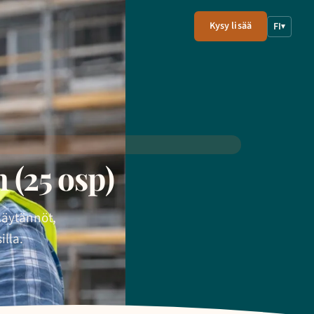
Kysy lisää
FI
▾
(25 osp)
käytännöt,
illa.