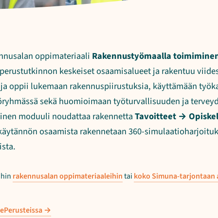
nnusalan oppimateriaali
Rakennustyömaalla toimimine
perustutkinnon keskeiset osaamisalueet ja rakentuu viide
ija oppii lukemaan rakennuspiirustuksia, käyttämään työkal
ryhmässä sekä huomioimaan työturvallisuuden ja terveyde
kainen moduuli noudattaa rakennetta
Tavoitteet → Opiskel
 käytännön osaamista rakennetaan 360-simulaatioharjoituksi
ista.
ihin
rakennusalan oppimateriaaleihin
tai
koko Simuna-tarjontaan 
 ePerusteissa →