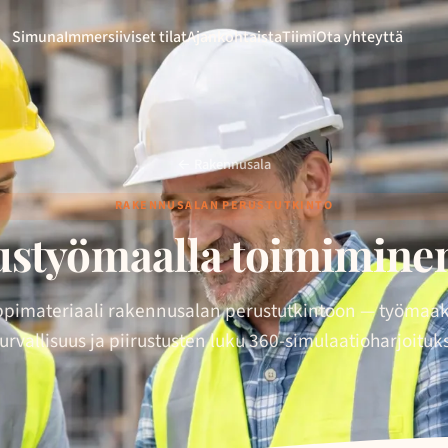
Simuna
Immersiiviset tilat
Ajankohtaista
Tiimi
Ota yhteyttä
← Rakennusala
RAKENNUSALAN PERUSTUTKINTO
styömaalla toimiminen 
pimateriaali rakennusalan perustutkintoon — työmaa
urvallisuus ja piirustusten luku 360-simulaatioharjoituks