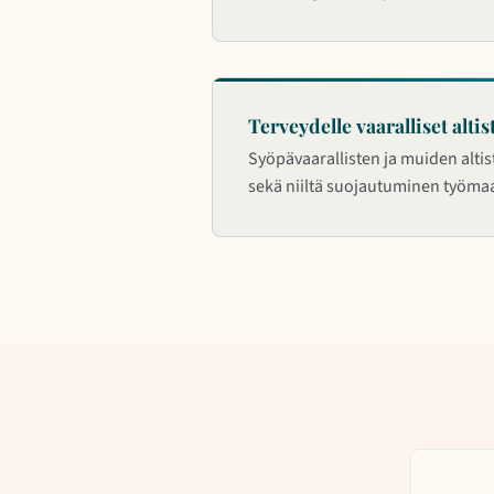
Terveydelle vaaralliset altis
Syöpävaarallisten ja muiden alti
sekä niiltä suojautuminen työmaa