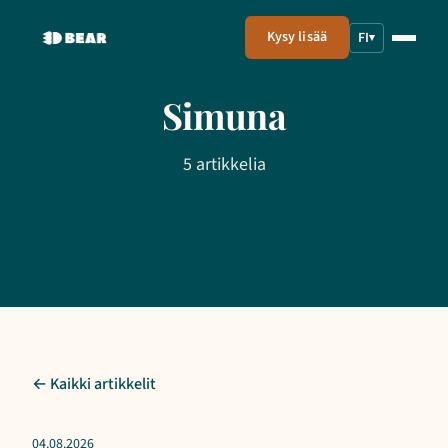
Kysy lisää
FI
▾
Simuna
5 artikkelia
← Kaikki artikkelit
04.08.2026