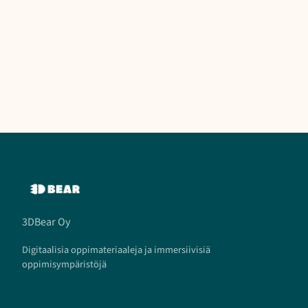
3DBear Oy
Digitaalisia oppimateriaaleja ja immersiivisiä
oppimisympäristöjä