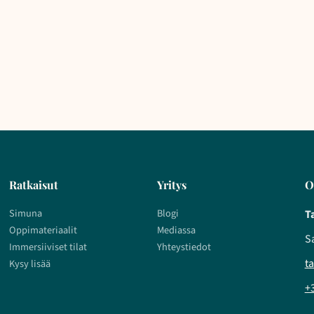
Ratkaisut
Yritys
O
Simuna
Blogi
T
Oppimateriaalit
Mediassa
S
Immersiiviset tilat
Yhteystiedot
t
Kysy lisää
+