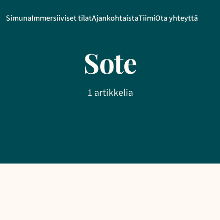
Simuna
Immersiiviset tilat
Ajankohtaista
Tiimi
Ota yhteyttä
Sote
1 artikkelia