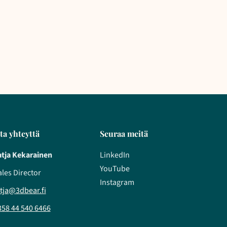
ta yhteyttä
Seuraa meitä
atja Kekarainen
LinkedIn
YouTube
ales Director
Instagram
atja@3dbear.fi
358 44 540 6466