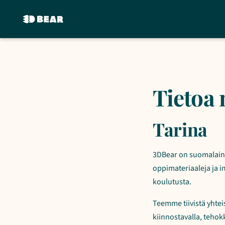
Tietoa 
Tarina
3DBear on suomalaine
oppimateriaaleja ja 
koulutusta.
Teemme tiivistä yhte
kiinnostavalla, tehokk