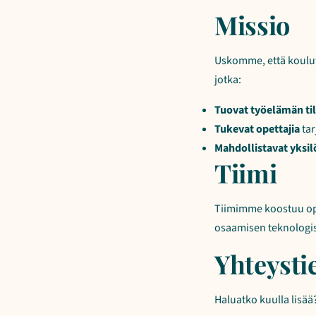
Missio
Uskomme, että koulutu
jotka:
Tuovat työelämän ti
Tukevat opettajia
tar
Mahdollistavat yksil
Tiimi
Tiimimme koostuu opp
osaamisen teknologis
Yhteysti
Haluatko kuulla lisää