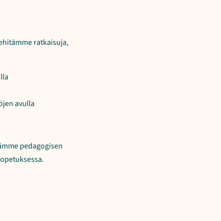
kehitämme ratkaisuja,
lla
öjen avulla
stämme pedagogisen
 opetuksessa.