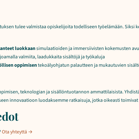
ksen tulee valmistaa opiskelijoita todelliseen työelämään. Siksi 
lanteet luokkaan
simulaatioiden ja immersiivisten kokemusten avu
joamalla valmiita, laadukkaita sisältöjä ja työkaluja
öllisen oppimisen
tekoälyohjatun palautteen ja mukautuvien sisält
imisen, teknologian ja sisällöntuotannon ammattilaisista. Yhdi
een innovaatioon luodaksemme ratkaisuja, jotka oikeasti toimivat
edot
?
Ota yhteyttä →