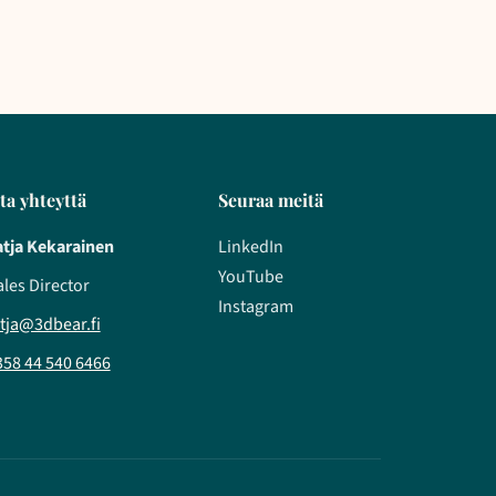
ta yhteyttä
Seuraa meitä
atja Kekarainen
LinkedIn
YouTube
ales Director
Instagram
atja@3dbear.fi
358 44 540 6466