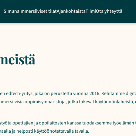
Simuna
Immersiiviset tilat
Ajankohtaista
Tiimi
Ota yhteyttä
meistä
n edtech-yritys, joka on perustettu vuonna 2016. Kehitämme digita
immersiivisiä oppimisympäristöjä, jotka tukevat käytännönläheistä,
istyötä opettajien ja oppilaitosten kanssa tuodaksemme työelämän 
aalla ja helposti käyttöönotettavalla tavalla.