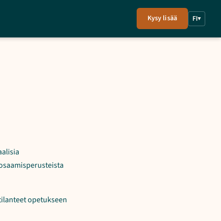
Kysy lisää
FI
▾
alisia
 osaamisperusteista
tilanteet opetukseen