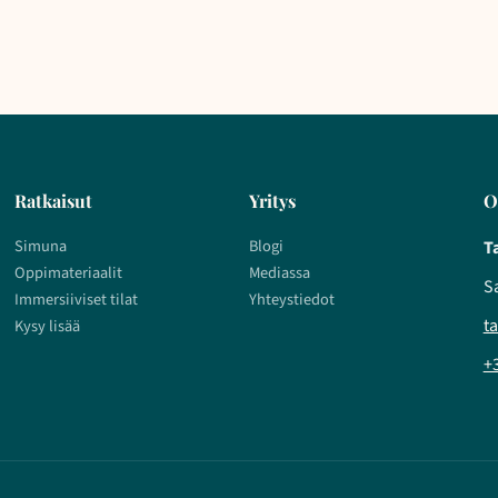
Ratkaisut
Yritys
O
Simuna
Blogi
T
Oppimateriaalit
Mediassa
S
Immersiiviset tilat
Yhteystiedot
t
Kysy lisää
+