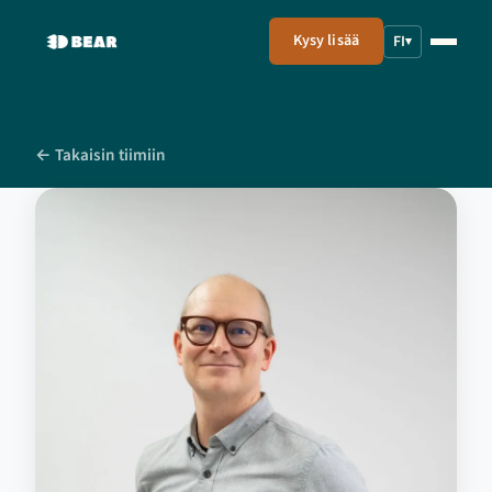
Kysy lisää
FI
▾
← Takaisin tiimiin